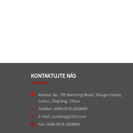
KONTAKTUJTE NÁS
Adresa: No. 795 Nanming Road, Shuige Liandu,
Lishui, Zhejiang, China
Telefon: 0086-0578-2858899
E-mail: jsmdeng@163.com
Fax: 0086-0578-2858866