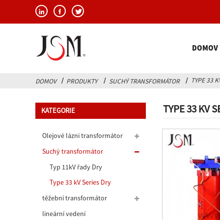
DOMOV
TYPE 33 
DOMOV
PRODUKTY
SUCHÝ TRANSFORMÁTOR
TYPE 33 KV 
KATEGORIE
Olejové lázni transformátor
Suchý transformátor
Typ 11kV řady Dry
transformátor
Type 33 kV Series Dry
transformátor
těžební transformátor
lineární vedení