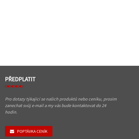
PŘEDPLATIT
Pro dotazy týkající se našich produktů nebo ceníku, prosím
zanechat svůj e-mail a my vás bude kontaktovat do 24
hodin.
POPTÁVKA CENÍK