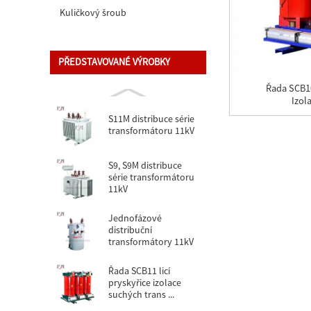
Kuličkový šroub
PŘEDSTAVOVANÉ VÝROBKY
Řada SCB10
Izol
S11M distribuce série
transformátoru 11kV
S9, S9M distribuce
série transformátoru
11kV
Jednofázové
distribuční
transformátory 11kV
Řada SCB11 licí
pryskyřice izolace
suchých trans ...