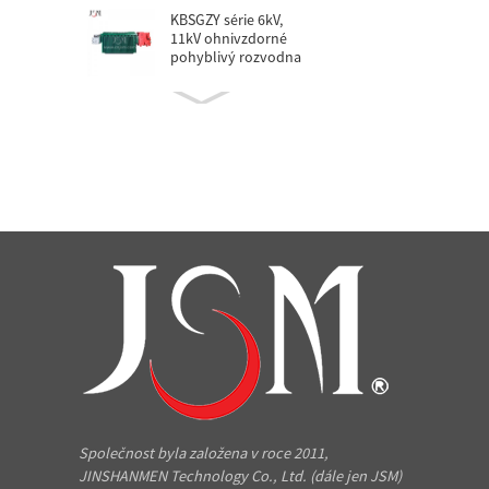
KBSGZY série 6kV,
11kV ohnivzdorné
pohyblivý rozvodna
KBSG série 6kV, 11kV
ohnivzdorné
pohyblivým suchého
typu tr ...
KS11 série 6kV, 11kV
třífázový olejové lázni
minin ...
SFE typ kuličkový
šroub
JSE15HL, 20H, 30HL,
35HL, 45HL lineární
snímku (lo ...
Společnost byla založena v roce 2011,
JINSHANMEN Technology Co., Ltd. (dále jen JSM)