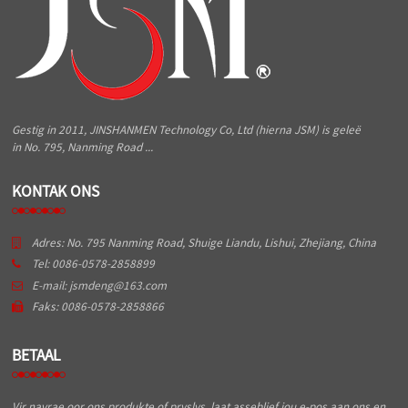
Gestig in 2011, JINSHANMEN Technology Co, Ltd (hierna JSM) is geleë
in No. 795, Nanming Road ...
KONTAK ONS
Adres: No. 795 Nanming Road, Shuige Liandu, Lishui, Zhejiang, China
Tel: 0086-0578-2858899
E-mail: jsmdeng@163.com
Faks: 0086-0578-2858866
BETAAL
Vir navrae oor ons produkte of pryslys, laat asseblief jou e-pos aan ons en