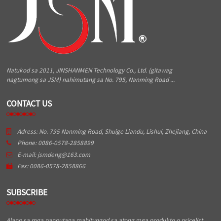
Natukod sa 2011, JINSHANMEN Technology Co., Ltd. (gitawag
nagtumong sa JSM) nahimutang sa No. 795, Nanming Road ...
CONTACT US
Adress: No. 795 Nanming Road, Shuige Liandu, Lishui, Zhejiang, China
Phone: 0086-0578-2858899
E-mail: jsmdeng@163.com
Fax: 0086-0578-2858866
SUBSCRIBE
Alang sa mga pangutana mahitungod sa atong mga produkto o pricelist,