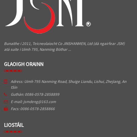
Bunaithe i 2011, Teicneolaíocht Co JINSHANMEN, Ltd (dá ngairfear JSM)
atá suite i Uimh 795, Nanming Bóthar ...
GLAOIGH ORAINN
Adress: Uimh 795 Nanming Road, Shuige Liandu, Lishui, Zhejiang, An
tSín
Guthán: 0086-0578-2858899
E-mail: jsmdeng@163.com
Facs: 0086-0578-2858866
LIOSTÁIL